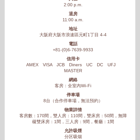
2:00 p.m.
退房
11:00 a.m.
地址
大阪府大阪市浪速區元町1丁目 4-4
電話
+81-(0)6-7639-9933
信用卡
AMEX VISA JCB Diners UC DC UFJ
MASTER
網絡
客房：全室內Wi-Fi
停車場
8台（合作停車場，無法預約）
物業詳情
客房數：170間，雙人房：110間，雙床房：50間，無障
礙雙床房：1間，三人房：9間，餐廳：1間
允許吸煙
分区吸烟